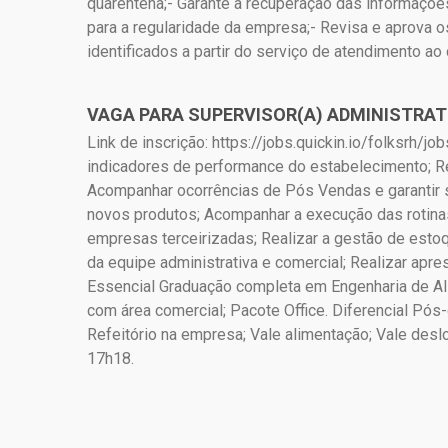
quarentena;- Garante a recuperação das informaçõe
para a regularidade da empresa;- Revisa e aprova o
identificados a partir do serviço de atendimento ao
VAGA PARA SUPERVISOR(A) ADMINISTRATI
Link de inscrição: https://jobs.quickin.io/folksrh/
indicadores de performance do estabelecimento; Re
Acompanhar ocorrências de Pós Vendas e garantir 
novos produtos; Acompanhar a execução das rotinas
empresas terceirizadas; Realizar a gestão de estoq
da equipe administrativa e comercial; Realizar apre
Essencial Graduação completa em Engenharia de Alim
com área comercial; Pacote Office. Diferencial Pós
Refeitório na empresa; Vale alimentação; Vale desl
17h18.
Páginas