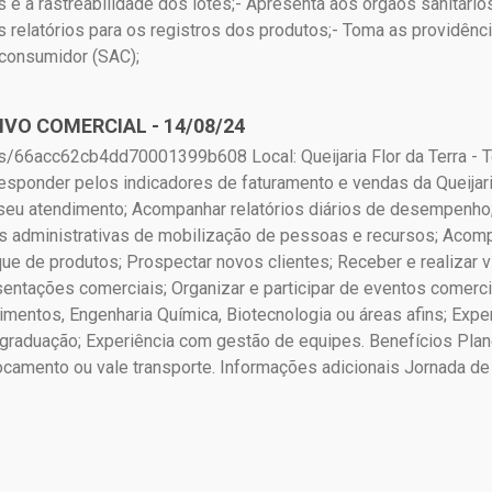
s e a rastreabilidade dos lotes;- Apresenta aos órgãos sanitár
s relatórios para os registros dos produtos;- Toma as providên
 consumidor (SAC);
VO COMERCIAL - 14/08/24
jobs/66acc62cb4dd70001399b608 Local: Queijaria Flor da Terra - 
sponder pelos indicadores de faturamento e vendas da Queijari
seu atendimento; Acompanhar relatórios diários de desempenho
 administrativas de mobilização de pessoas e recursos; Acomp
ue de produtos; Prospectar novos clientes; Receber e realizar vi
sentações comerciais; Organizar e participar de eventos comerciai
entos, Engenharia Química, Biotecnologia ou áreas afins; Experi
-graduação; Experiência com gestão de equipes. Benefícios Plan
ocamento ou vale transporte. Informações adicionais Jornada de