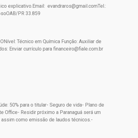
nico explicativo.Email: evandraros@gmail.comTel.:
 RosoOAB/PR 33.859
el: Técnico em Química Função: Auxiliar de
s: Enviar currículo para financeiro@fiale.com.br
e: 50% para o titular- Seguro de vida- Plano de
te Office- Residir próximo a Paranaguá será um
is assim como emissão de laudos técnicos.-