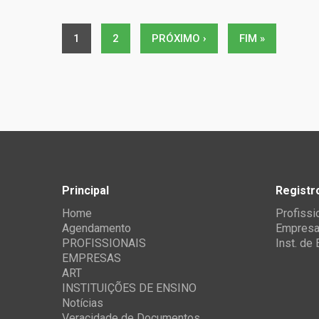
1
2
PRÓXIMO ›
FIM »
Principal
Registr
Home
Profissi
Agendamento
Empres
PROFISSIONAIS
Inst. de
EMPRESAS
ART
INSTITUIÇÕES DE ENSINO
Notícias
Veracidade de Documentos