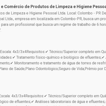
ia e Comércio de Produtos de Limpeza e Higiene Pesso
tos de Limpeza e Higiene Pessoal Ltda. Local: Colombo - PR Des
l Ltda., empresa em localizada em Colombo-PR, busca um profis
 para um profissional que busca um regime de trabalho de 6 hor
.
Escala: 4x3/3x4Requisitos:✔ Técnico/Superior completo em Qu
vidades:✔ Tratamento físico-químico e biológico de efluentes;✔ 
amento;✔ Monitoramento e tratamento de água de torres de resf
e;Plano de Saúde;Plano Odontológico;Seguro de Vida;Prêmio por
scala: 4x3/3x4Requisitos:✔ Técnico/Superior completo em Quí
lógico de efluentes;✔ Análises laboratoriais de água e efluente