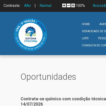
Skip to navigation
Pular para o conteúdo principal
Contraste:
Alto
|
Normal
100%
Acessib
HOME
AGE
VERACIDADE DE
LGPD
PESQ
CONSULTA DE CUR
Oportunidades
Contrata-se químico com condição técnica d
14/07/2026