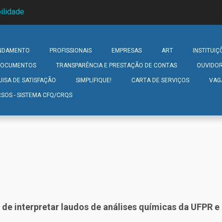
ilidade
NDAMENTO
PROFISSIONAIS
EMPRESAS
ART
INSTITUIÇ
 DOCUMENTOS
TRANSPARÊNCIA E PRESTAÇÃO DE CONTAS
OUVIDOR
UISA DE SATISFAÇÃO
SIMPLIFIQUE!
CARTA DE SERVIÇOS
VAG
SOS - SISTEMA CFQ/CRQS
e interpretar laudos de análises químicas da UFPR e e