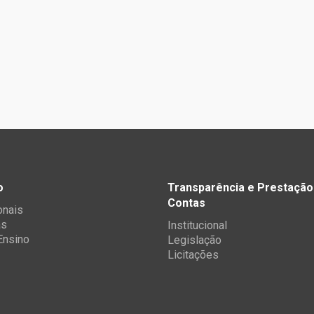
o
Transparência e Prestação
Contas
onais
as
Institucional
 Ensino
Legislação
Licitações