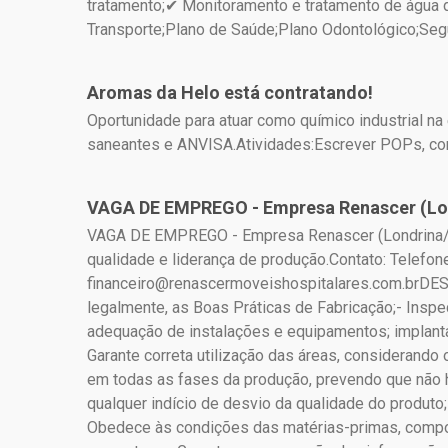
tratamento;✔ Monitoramento e tratamento de água d
Transporte;Plano de Saúde;Plano Odontológico;Se
Aromas da Helo está contratando!
Oportunidade para atuar como químico industrial n
saneantes e ANVISA.Atividades:Escrever POPs, contr
VAGA DE EMPREGO - Empresa Renascer (Lo
VAGA DE EMPREGO - Empresa Renascer (Londrina/PR
qualidade e liderança de produção.Contato: Telefon
financeiro@renascermoveishospitalares.com.brD
legalmente, as Boas Práticas de Fabricação;- Inspec
adequação de instalações e equipamentos; implanta
Garante correta utilização das áreas, considerando 
em todas as fases da produção, prevendo que não ha
qualquer indício de desvio da qualidade do produt
Obedece às condições das matérias-primas, compo