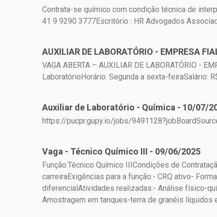
Contrata-se químico com condição técnica de interp
41 9 9290 3777Escritório : HR Advogados Associa
AUXILIAR DE LABORATÓRIO - EMPRESA FIAL
VAGA ABERTA – AUXILIAR DE LABORATÓRIO - EMPRE
LaboratórioHorário: Segunda a sexta-feiraSalário: R
Auxiliar de Laboratório - Química - 10/07/2
https://pucpr.gupy.io/jobs/9491128?jobBoardSourc
Vaga - Técnico Químico III - 09/06/2025
Função:Técnico Químico IIICondições de Contratação
carreiraExigências para a função:- CRQ ativo- Form
diferencialAtividades realizadas:- Análise físico
Amostragem em tanques-terra de granéis líquidos 