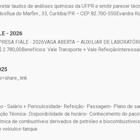
retar laudos de análises químicas da UFPR e emitir parecer téc
dosRua do Marfim , 33, Curitiba/PR – CEP 82.700-550Evandra
E - 2026
SA FIALE - 2026VAGA ABERTA – AUXILIAR DE LABORATÓRIONív
$ 2.780,00Benefícios: Vale Transporte + Vale RefeiçãoInteressado
025
e=share_link
:- Salário + Periculosidade- Refeição- Passagem- Plano de saúd
ação Técnica- Disponibilidade de horário- Conhecimento do paco
-química de combustíveis derivados de petróleo e biocombustíve
e veículos-tanque.