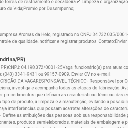
e torres de resfriamento e decaldeira;✔ Limpeza e organização
guro de Vida;Prêmio por Desempenho;
a empresa Aromas da Helo, registrado no CNPJ 34.732.035/0001-
ole de qualidade, notificar e registrar produtos. Contato:Envi
ndrina/PR)
)CNPJ: 04.198.372/0001-25Vaga: funcionário(a) para atuar co
e: (043) 3341-9431 ou 99157-0909. Enviar CV no e-mail:
ESCRIÇÃO DA VAGARESPONSÁVEL TÉCNICO- Responsável por Cump
iona, investiga e acompanha todas as etapas de fabricação. Avali
r procedimentos que definam as características técnicas das e
o tipo de produto, a limpeza e a manutenção, evitando a possibil
ja interferências que possam acarretar alterações de caracterís
o;- Define as atribuições das pessoas sob sua responsabilidade
nentes, produtos semielaborados, materiais de embalagem e pr