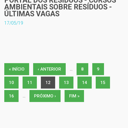
PORTAL DOS RESÍDUOS - CURSOS
AMBIENTAIS SOBRE RESÍDUOS -
ÚLTIMAS VAGAS
17/05/19
Páginas
« INÍCIO
‹ ANTERIOR
…
8
9
10
11
12
13
14
15
16
…
PRÓXIMO ›
FIM »